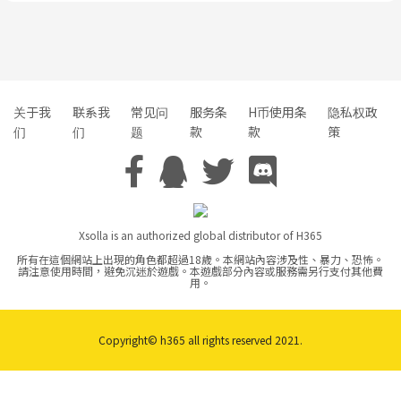
关于我
联系我
常见问
服务条
H币使用条
隐私权政
们
们
题
款
款
策
Xsolla is an authorized global distributor of H365
所有在這個網站上出現的角色都超過18歲。本網站內容涉及性、暴力、恐怖。
請注意使用時間，避免沉迷於遊戲。本遊戲部分內容或服務需另行支付其他費
用。
Copyright© h365 all rights reserved 2021.